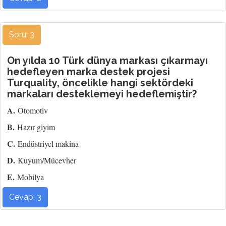
Soru: 3
On yılda 10 Türk dünya markası çıkarmayı
hedefleyen marka destek projesi
Turquality, öncelikle hangi sektördeki
markaları desteklemeyi hedeflemiştir?
A.
Otomotiv
B.
Hazır giyim
C.
Endüstriyel makina
D.
Kuyum/Mücevher
E.
Mobilya
Cevap: 3