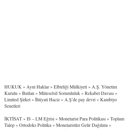
HUKUK » Ayni Haklar » Elbirliği Mülkiyeti » A.Ş. Yönetim
Kurulu » Butlan » Müteselsil Sorumluluk » Rekabet Davası »
Limited Şirket » İhtiyati Haciz » A.Ş’de pay devri » Kambiyo
Senetleri
İKTİSAT » IS – LM Eğrisi » Monetarist Para Politikası » Toplam
Talep » Ortodoks Politika » Monetaristler Gelir Dağılımı »