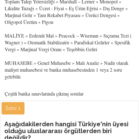
Toplam Talep Yetersizliği » Marshall – Lerner » Monopol »
Likidite Tuzağı » Ücret - Fiyat » Eş Ürün Eğrisi » Dış Denge »
Marjinal Gelir » Tam Rekabet Piyasası » Üretici Dengesi »
Oligopol Üretim » Pigou
MALİYE » Erdemli Mal » Peacock – Wiseman » Sıçrama Tezi (
Wagner ) » Otomatik Stabilizatör » Parafiskal Gelirler » Spesifik
Vergi » Marjinal Vergi Oranı » Teşebbüs Geliri
MUHASEBE » Genel Muhasebe » Mali Analiz » Nadir olarak
maliyet muhasebesi ve banka muhasebesinden 1 veya 2 soru
gelebilir.
Çeşitli banka sınavlarında çıkmış sorular
Soru: 1
Aşağıdakilerden hangisi Türkiye'nin üyesi
olduğu uluslararası örgütlerden biri
değildir?