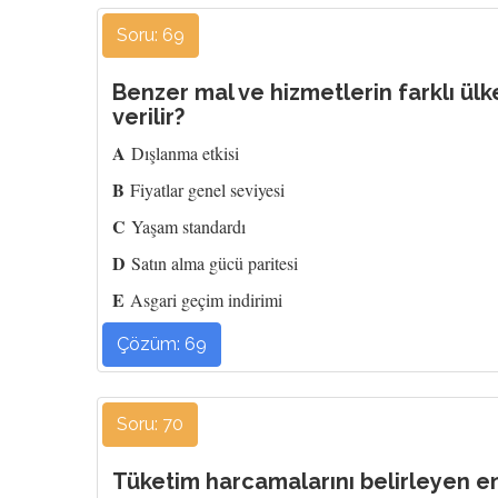
Soru: 69
Benzer mal ve hizmetlerin farklı ülke
verilir?
A
Dışlanma etkisi
B
Fiyatlar genel seviyesi
C
Yaşam standardı
D
Satın alma gücü paritesi
E
Asgari geçim indirimi
Çözüm: 69
Soru: 70
Tüketim harcamalarını belirleyen e