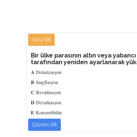
Soru: 68
Bir ülke parasının altın veya yabancı
tarafından yeniden ayarlanarak yüks
A
Dolarizasyon
B
Stagflasyon
C
Revalüasyon
D
Devalüasyon
E
Konvertibilite
Çözüm: 68