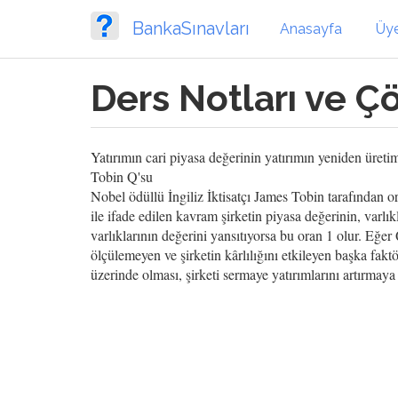
Ana
BankaSınavları
içeriğe
Anasayfa
Üy
atla
Ders Notları ve Ç
Yatırımın cari piyasa değerinin yatırımın yeniden üreti
Tobin Q'su
Nobel ödüllü İngiliz İktisatçı James Tobin tarafından ort
ile ifade edilen kavram şirketin piyasa değerinin, varlık
varlıklarının değerini yansıtıyorsa bu oran 1 olur. Eğe
ölçülemeyen ve şirketin kârlılığını etkileyen başka faktö
üzerinde olması, şirketi sermaye yatırımlarını artırmaya 