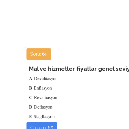
Soru: 65
Mal ve hizmetler fiyatlar genel sevi
A
Devalüasyon
B
Enflasyon
C
Revalüasyon
D
Deflasyon
E
Stagflasyon
Çözüm: 65