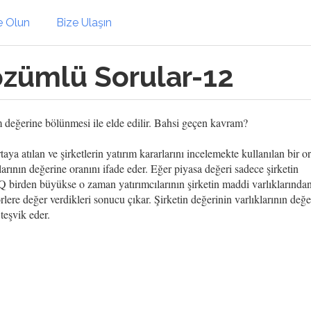
e Olun
Bize Ulaşın
özümlü Sorular-12
m değerine bölünmesi ile elde edilir. Bahsi geçen kavram?
aya atılan ve şirketlerin yatırım kararlarını incelemekte kullanılan bir o
larının değerine oranını ifade eder. Eğer piyasa değeri sadece şirketin
r Q birden büyükse o zaman yatırımcılarının şirketin maddi varlıklarında
rlere değer verdikleri sonucu çıkar. Şirketin değerinin varlıklarının değe
teşvik eder.