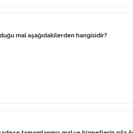
olduğu mal aşağıdakilerden hangisidir?
en sadece tamamlanmış mal ve hizmetlerin göz 