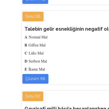
Soru: 66
Talebin gelir esnekliğinin negatif 
A
Normal Mal
B
Giffen Mal
C
Lüks Mal
D
Serbest Mal
E
İkame Mal
Çözüm: 66
Soru: 67
Gayrisafi milli hâsıla hesaplanırk